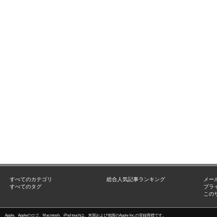
すべてのカテゴリ
総合人気記事ランキング
メー
すべてのタグ
プラ
この
Apple、Appleのロゴ、Macintosh、iPod touchは、米国および他国のApple Inc.の登録商標です。