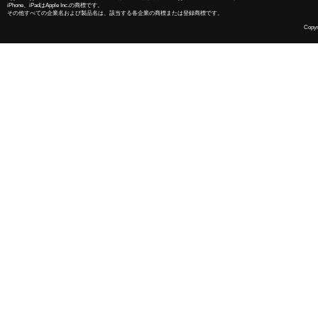
iPhone、iPadはApple Inc.の商標です。
その他すべての企業名および製品名は、該当する各企業の商標または登録商標です。
Copyri