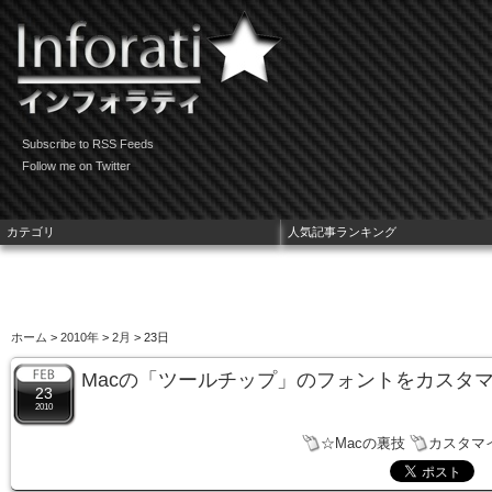
Subscribe to RSS Feeds
Follow me on Twitter
カテゴリ
人気記事ランキング
ホーム
>
2010年
>
2月
> 23日
Macの「ツールチップ」のフォントをカスタ
23
2010
☆Macの裏技
カスタマ