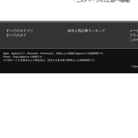
↑このページの上部へ移動
すべてのカテゴリ
総合人気記事ランキング
メー
すべてのタグ
プラ
この
Apple、Appleのロゴ、Macintosh、iPod touchは、米国および他国のApple Inc.の登録商標です。
iPhone、iPadはApple Inc.の商標です。
その他すべての企業名および製品名は、該当する各企業の商標または登録商標です。
Copyri