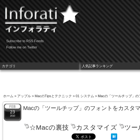
Subscribe to RSS Feeds
Follow me on Twitter
カテゴリ
人気記事ランキング
ホーム
>
アップル
>
MacのTipsとテクニック
>
01 システム
> Macの「ツールチップ」
Macの「ツールチップ」のフォントをカスタ
23
2010
☆Macの裏技
カスタマイズ
ツー