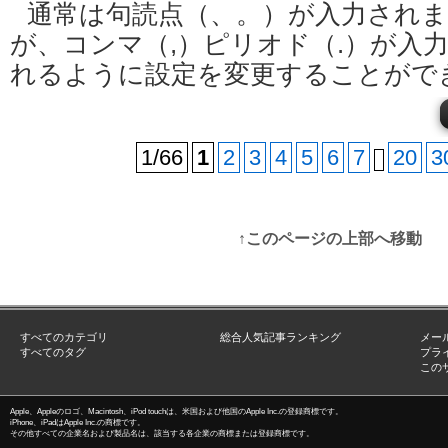
通常は句読点（、。）が入力され
が、コンマ（,）ピリオド（.）が入
れるように設定を変更することがで
1/66
1
2
3
4
5
6
7
20
3
↑このページの上部へ移動
すべてのカテゴリ
総合人気記事ランキング
メー
すべてのタグ
プラ
この
Apple、Appleのロゴ、Macintosh、iPod touchは、米国および他国のApple Inc.の登録商標です。
iPhone、iPadはApple Inc.の商標です。
その他すべての企業名および製品名は、該当する各企業の商標または登録商標です。