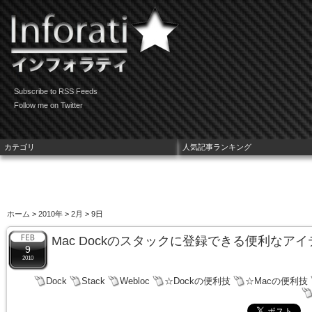
Subscribe to RSS Feeds
Follow me on Twitter
カテゴリ
人気記事ランキング
ホーム
>
2010年
>
2月
> 9日
Mac Dockのスタックに登録できる便利なアイ
9
2010
Dock
Stack
Webloc
☆Dockの便利技
☆Macの便利技