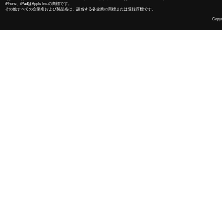
iPhone、iPadはApple Inc.の商標です。
その他すべての企業名および製品名は、該当する各企業の商標または登録商標です。
Copyri