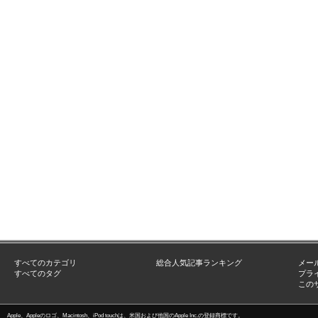
すべてのカテゴリ
総合人気記事ランキング
メー
すべてのタグ
プラ
この
Apple、Appleのロゴ、Macintosh、iPod touchは、米国および他国のApple Inc.の登録商標です。