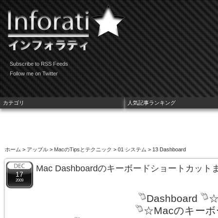
Subscribe to RSS Feeds
Follow me on Twitter
カテゴリ
人気記事ランキング
ホーム
>
アップル
>
MacのTipsとテクニック
>
01 システム
> 13 Dashboard
Mac Dashboardのキーボードショートカッ
17
2009
Dashboard
☆
☆Macのキー