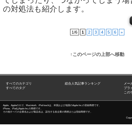
てしまったり、つながってしまう場
の対処法も紹介します。
1/6
1
2
3
4
5
6
»
↑このページの上部へ移動
すべてのカテゴリ
総合人気記事ランキング
メー
すべてのタグ
プラ
この
Apple、Appleのロゴ、Macintosh、iPod touchは、米国および他国のApple Inc.の登録商標です。
iPhone、iPadはApple Inc.の商標です。
その他すべての企業名および製品名は、該当する各企業の商標または登録商標です。
Copyri