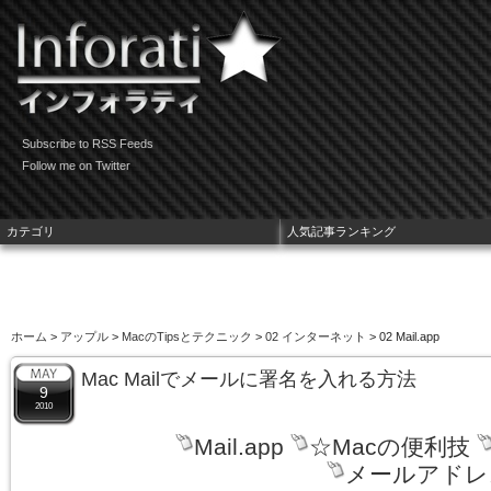
Subscribe to RSS Feeds
Follow me on Twitter
カテゴリ
人気記事ランキング
ホーム
>
アップル
>
MacのTipsとテクニック
>
02 インターネット
> 02 Mail.app
Mac Mailでメールに署名を入れる方法
9
2010
Mail.app
☆Macの便利技
メールアドレ