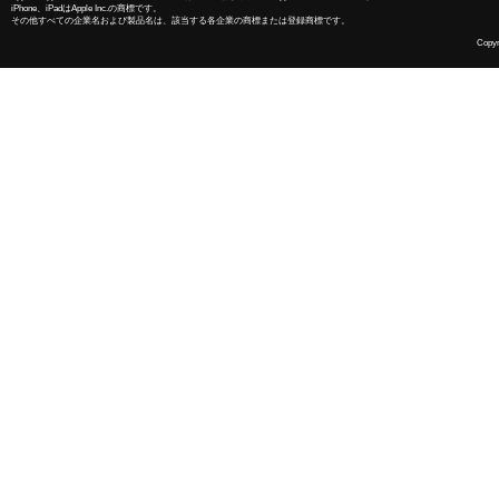
iPhone、iPadはApple Inc.の商標です。
その他すべての企業名および製品名は、該当する各企業の商標または登録商標です。
Copyri