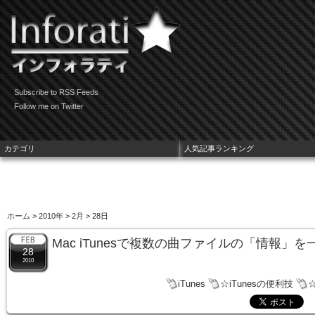
Subscribe to RSS Feeds
Follow me on Twitter
カテゴリ
人気記事ランキング
ホーム
>
2010年
>
2月
> 28日
Mac iTunesで複数の曲ファイルの「情報」
28
2010
iTunes
☆iTunesの便利技