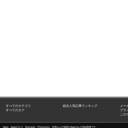
すべてのカテゴリ
総合人気記事ランキング
メー
すべてのタグ
プラ
この
Apple、Appleのロゴ、Macintosh、iPod touchは、米国および他国のApple Inc.の登録商標です。