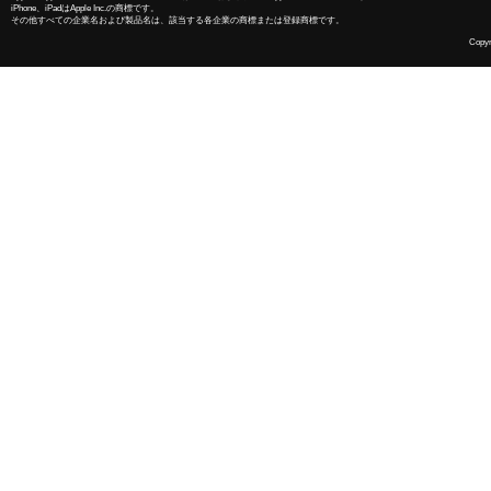
iPhone、iPadはApple Inc.の商標です。
その他すべての企業名および製品名は、該当する各企業の商標または登録商標です。
Copyri