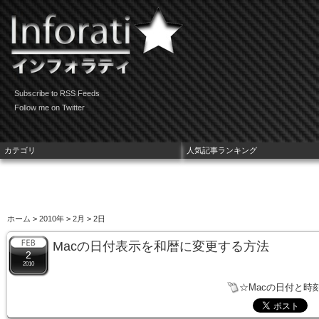
Subscribe to RSS Feeds
Follow me on Twitter
カテゴリ
人気記事ランキング
ホーム
>
2010年
>
2月
> 2日
Macの日付表示を和暦に変更する方法
2
2010
☆Macの日付と時