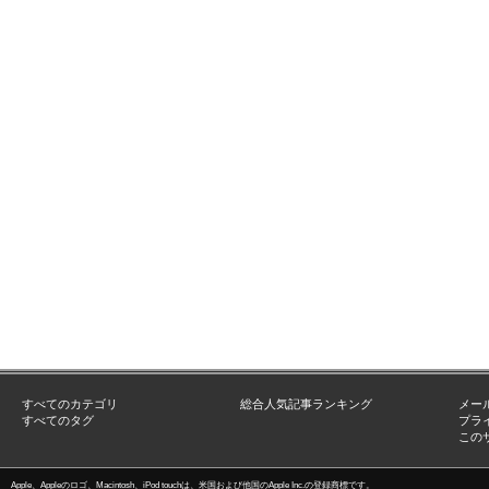
すべてのカテゴリ
総合人気記事ランキング
メー
すべてのタグ
プラ
この
Apple、Appleのロゴ、Macintosh、iPod touchは、米国および他国のApple Inc.の登録商標です。