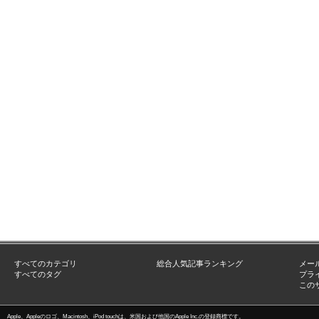
すべてのカテゴリ
総合人気記事ランキング
メー
すべてのタグ
プラ
この
Apple、Appleのロゴ、Macintosh、iPod touchは、米国および他国のApple Inc.の登録商標です。