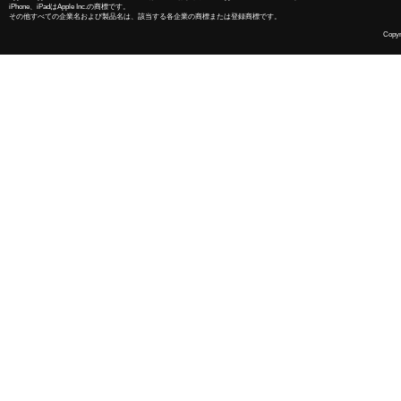
iPhone、iPadはApple Inc.の商標です。
その他すべての企業名および製品名は、該当する各企業の商標または登録商標です。
Copyri