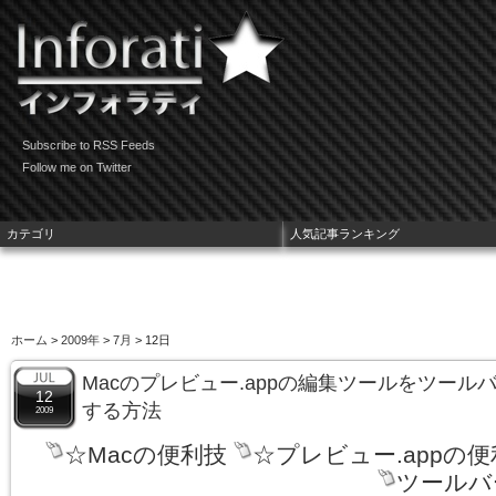
Subscribe to RSS Feeds
Follow me on Twitter
カテゴリ
人気記事ランキング
ホーム
>
2009年
>
7月
> 12日
Macのプレビュー.appの編集ツールをツー
12
する方法
2009
☆Macの便利技
☆プレビュー.appの
ツールバ