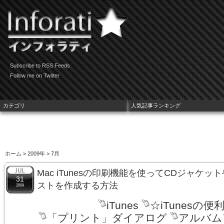
Subscribe to RSS Feeds
Follow me on Twitter
カテゴリ
人気記事ランキング
ホーム
>
2009年
> 7月
Mac iTunesの印刷機能を使ってCDジャケ
31
ストを作成する方法
2009
iTunes
☆iTunesの便
「プリント」ダイアログ
アルバム