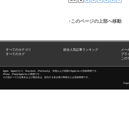
↑このページの上部へ移動
すべてのカテゴリ
総合人気記事ランキング
メー
すべてのタグ
プラ
この
Apple、Appleのロゴ、Macintosh、iPod touchは、米国および他国のApple Inc.の登録商標です。
iPhone、iPadはApple Inc.の商標です。
その他すべての企業名および製品名は、該当する各企業の商標または登録商標です。
Copyri