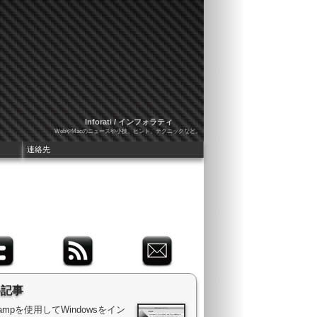
Inforati / インフォラティ
WebやMacのニュースや小技、ヒント、テクニックなど。
連絡先
め記事
 Campを使用してWindowsをイン