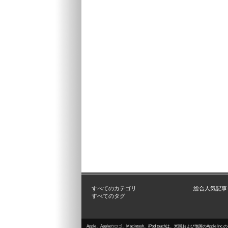
すべてのカテゴリ
総合人気記事
すべてのタグ
Apple、Appleのロゴ、Macintosh、iPod touchは、米国および他国のApple I