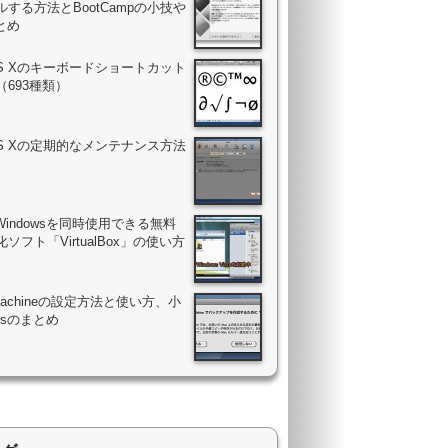
する方法とBootCampの小技や
まとめ
OS Xのキーボードショートカット
（693種類）
OS Xの定期的なメンテナンス方法
Windowsを同時使用できる無料
ソフト「VirtualBox」の使い方
 Machineの設定方法と使い方、小
psのまとめ