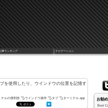
記事ランキング
ナビゲーション
でタブを使用したり、ウインドウの位置を記憶す
ミナルの便利技
ウインドウ操作
タブ
ターミナル.app
お勧
Boot