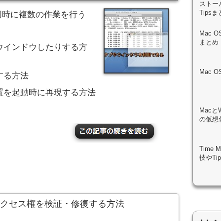
ストール
Tips
で、同時に複数の作業を行う
Mac 
まとめ
ウインドウしたりする方
Mac 
する方法
置を起動時に再現する方法
Macと
の仮想化
Time
技やTi
アクセス権を検証・修復する方法