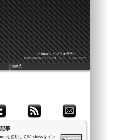
Inforati / インフォラティ
WebやMacのニュースや小技、ヒント、テクニックなど。
連絡先
め記事
 Campを使用してWindowsをイン