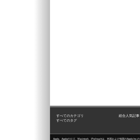
すべてのカテゴリ
総合人気記事
すべてのタグ
Apple、Appleのロゴ、Macintosh、iPod touchは、米国および他国のApple I