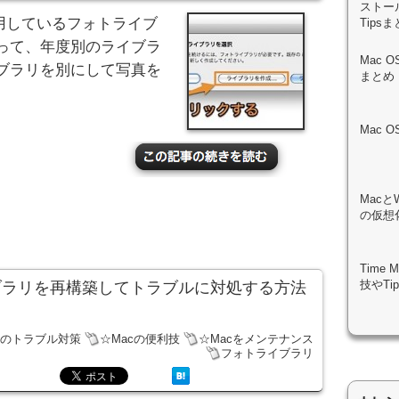
ストール
使用しているフォトライブ
Tips
って、年度別のライブラ
Mac 
ブラリを別にして写真を
まとめ
Mac 
Macと
の仮想化
Time
技やTi
トライブラリを再構築してトラブルに対処する方法
cのトラブル対策
☆Macの便利技
☆Macをメンテナンス
フォトライブラリ