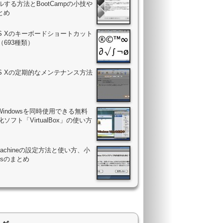
する方法とBootCampの小技や
まとめ
OS Xのキーボードショートカット
（693種類）
OS Xの定期的なメンテナンス方法
Windowsを同時使用できる無料
ソフト「VirtualBox」の使い方
 Machineの設定方法と使い方、小
psのまとめ