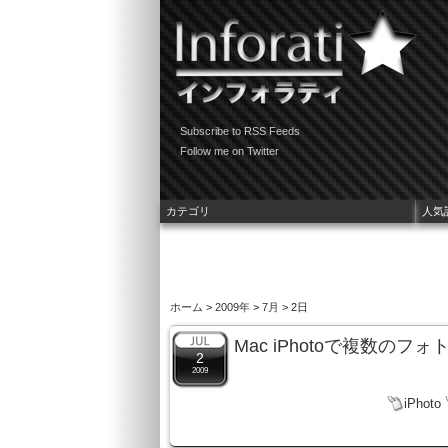
Subscribe to RSS Feeds
Follow me on Twitter
カテゴリ
人気
ホーム
>
2009年
>
7月
> 2日
Mac iPhotoで複数
2
2009
iPhoto