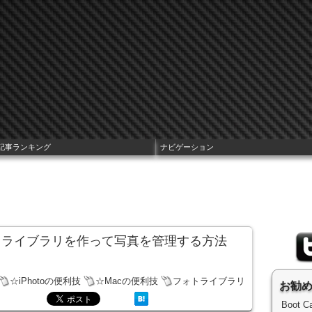
記事ランキング
ナビゲーション
のフォトライブラリを作って写真を管理する方法
☆iPhotoの便利技
☆Macの便利技
フォトライブラリ
お勧
Boot