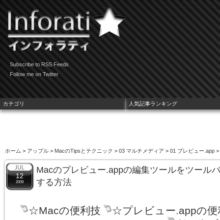
Subscribe to RSS Feeds
Follow me on Twitter
カテゴリ
人気記事ランキング
ホーム
>
アップル
>
MacのTipsとテクニック
>
03 マルチメディア
>
01 プレビュー.app
>
Macのプレビュー.appの編集ツールをツー
12
する方法
2009
☆Macの便利技
☆プレビュー.appの