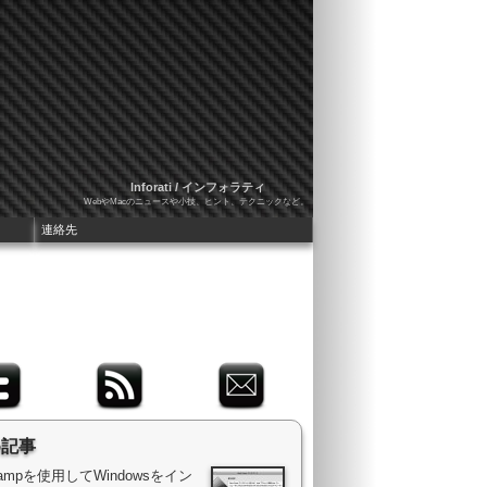
Inforati / インフォラティ
WebやMacのニュースや小技、ヒント、テクニックなど。
連絡先
め記事
 Campを使用してWindowsをイン