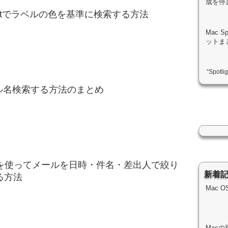
成を停
lightでラベルの色を基準に検索する方法
Mac 
ットま
“Spot
イル名検索する方法のまとめ
lightを使ってメールを日時・件名・差出人で絞り
新着
る方法
Mac 
Macの