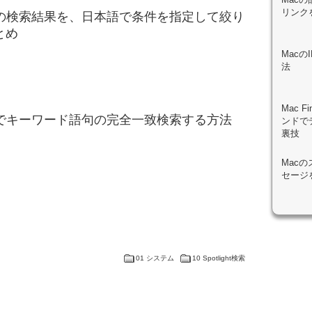
リンク
lightの検索結果を、日本語で条件を指定して絞り
とめ
Mac
法
Mac 
lightでキーワード語句の完全一致検索する方法
ンドで
裏技
Mac
セージ
01 システム
10 Spotlight検索