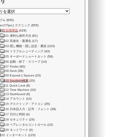
ゴリ
プル
(655)
acのTipsとテクニック
(655)
01 システム
(429)
01 便利な操作方法
(81)
02 高速化・最適化
(17)
03 隠し機能・隠し設定・裏技
(103)
04 トラブルシューティング
(43)
05 キーボードショートカット
(58)
06 起動・終了・スリープ
(14)
07 Finder
(60)
08 Dock
(38)
09 ExposéとSpaces
(23)
10 Spotlight検索
(20)
11 Quick Look
(8)
12 Time Machine
(10)
13 Dashboard
(6)
14 アカウント
(10)
15 デスクトップ・アイコン
(35)
16 日本語入力・記号・フォント
(39)
17 日付と時刻
(4)
18 セキュリティ
(24)
19 ペアレンタルコントロール
(10)
20 ネットワーク
(3)
02 インターネット
(123)