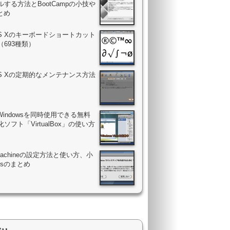
する方法とBootCampの小技や
まとめ
OS Xのキーボードショートカット
（693種類）
OS Xの定期的なメンテナンス方法
Windowsを同時使用できる無料
ソフト「VirtualBox」の使い方
 Machineの設定方法と使い方、小
psのまとめ