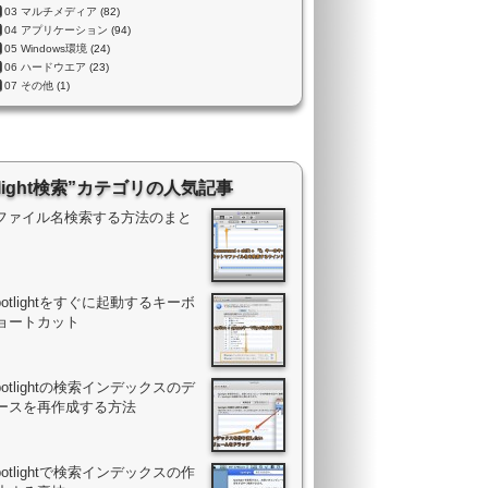
03 マルチメディア
(82)
04 アプリケーション
(94)
05 Windows環境
(24)
06 ハードウエア
(23)
07 その他
(1)
otlight検索”カテゴリの人気記事
でファイル名検索する方法のまと
Spotlightをすぐに起動するキーボ
ョートカット
Spotlightの検索インデックスのデ
ースを再作成する方法
Spotlightで検索インデックスの作