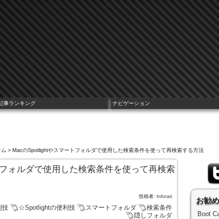
記事ランキング
ナビゲーション
テム
> MacのSpotlightやスマートフォルダで使用した検索条件を使って再検索する方法
スマートフォルダで使用した検索条件を使って再検索
投稿者:
Inforati
お勧
利技
☆Spotlightの便利技
スマートフォルダ
検索条件
Boot
隠しフォルダ