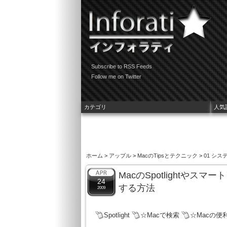
Subscribe to RSS Feeds
Follow me on Twitter
カテゴリ
人気
ホーム
>
アップル
>
MacのTipsとテクニック
>
01 シス
MacのSpotlightや
24
する方法
2009
Spotlight
☆Macで検索
☆Macの便