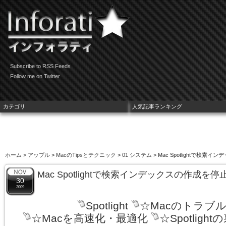
Subscribe to RSS Feeds
Follow me on Twitter
カテゴリ
人気記事ランキング
ホーム
>
アップル
>
MacのTipsとテクニック
>
01 システム
> Mac Spotlightで検
Mac Spotlightで検索インデックスの作成を
30
2009
Spotlight
☆Macのトラブ
☆Macを高速化・最適化
☆Spotlight