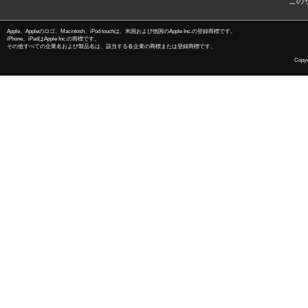
この
Apple、Appleのロゴ、Macintosh、iPod touchは、米国および他国のApple Inc.の登録商標です。
iPhone、iPadはApple Inc.の商標です。
その他すべての企業名および製品名は、該当する各企業の商標または登録商標です。
Copyri