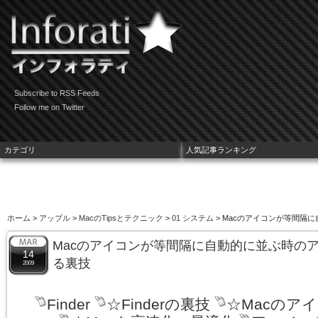
Subscribe to RSS Feeds
Follow me on Twitter
カテゴリ
人気記事ランキング
ホーム
>
アップル
>
MacのTipsとテクニック
>
01 システム
> Macのアイコンが等間隔
Macのアイコンが等間隔に自動的に並ぶ時の
14
る裏技
2009
Finder
☆Finderの裏技
☆Macのア