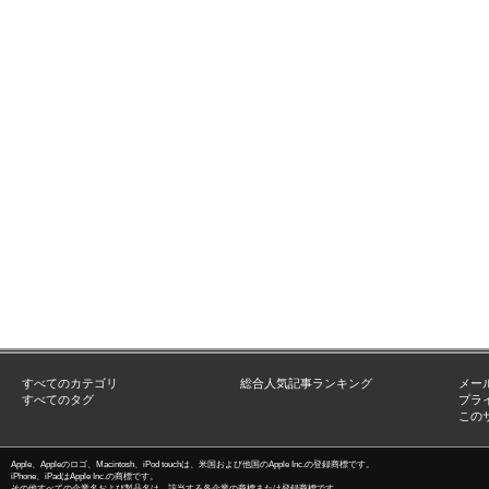
すべてのカテゴリ
総合人気記事ランキング
メー
すべてのタグ
プラ
この
Apple、Appleのロゴ、Macintosh、iPod touchは、米国および他国のApple Inc.の登録商標です。
iPhone、iPadはApple Inc.の商標です。
その他すべての企業名および製品名は、該当する各企業の商標または登録商標です。