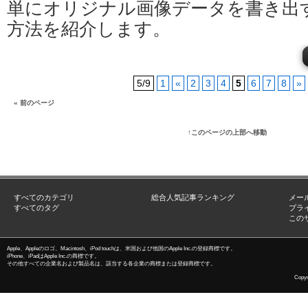
単にオリジナル画像データを書き出
方法を紹介します。
5/9
1
«
2
3
4
5
6
7
8
»
« 前のページ
↑このページの上部へ移動
すべてのカテゴリ
総合人気記事ランキング
メー
すべてのタグ
プラ
この
Apple、Appleのロゴ、Macintosh、iPod touchは、米国および他国のApple Inc.の登録商標です。
iPhone、iPadはApple Inc.の商標です。
その他すべての企業名および製品名は、該当する各企業の商標または登録商標です。
Copyri