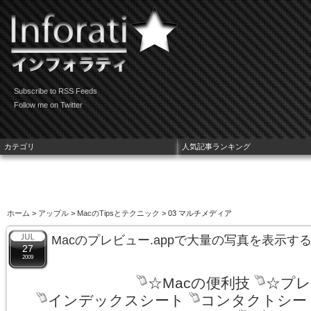
Subscribe to RSS Feeds
Follow me on Twitter
カテゴリ
人気記事ランキング
ホーム
>
アップル
>
MacのTipsとテクニック
> 03 マルチメディア
Macのプレビュー.appで大量の写真を表示
27
2009
☆Macの便利技
☆プレ
インデックスシート
コンタクトシー