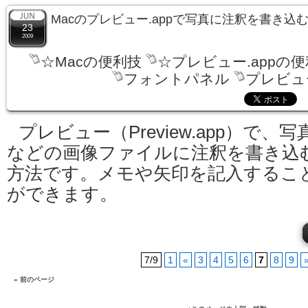
Macのプレビュー.appで写真に注釈を書き込
23
2009
☆Macの便利技
☆プレビュー.appの
フォントパネル
プレビュー
プレビュー（Preview.app）で、写
などの画像ファイルに注釈を書き込
方法です。メモや矢印を記入するこ
ができます。
7/9
1
«
3
4
5
6
7
8
9
« 前のページ