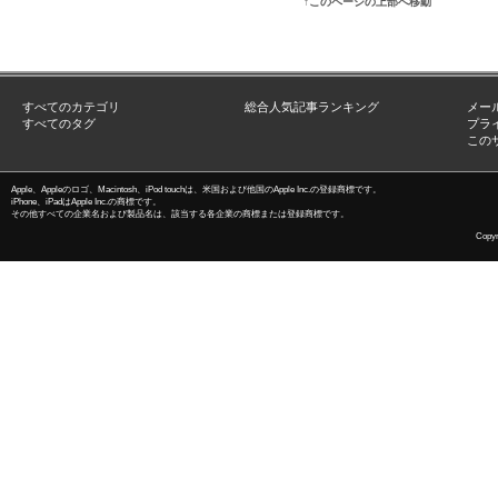
↑このページの上部へ移動
すべてのカテゴリ
総合人気記事ランキング
メー
すべてのタグ
プラ
この
Apple、Appleのロゴ、Macintosh、iPod touchは、米国および他国のApple Inc.の登録商標です。
iPhone、iPadはApple Inc.の商標です。
その他すべての企業名および製品名は、該当する各企業の商標または登録商標です。
Copyri