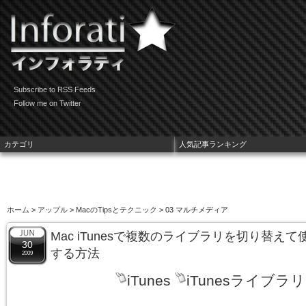
Subscribe to RSS Feeds
Follow me on Twitter
カテゴリ
人気記事ランキング
ホーム
>
アップル
>
MacのTipsとテクニック
> 03 マルチメディア
Mac iTunesで複数のライブラリを切り替え
30
する方法
2009
iTunes
iTunesライブラリ