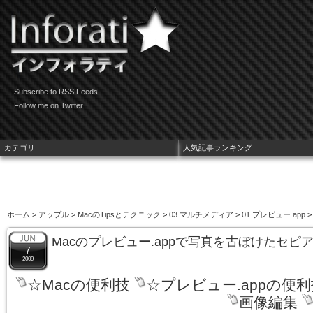
Subscribe to RSS Feeds
Follow me on Twitter
カテゴリ
人気記事ランキング
ホーム
>
アップル
>
MacのTipsとテクニック
>
03 マルチメディア
>
01 プレビュー.app
>
Macのプレビュー.appで写真を古ぼけたセ
7
2009
☆Macの便利技
☆プレビュー.appの便利
画像編集