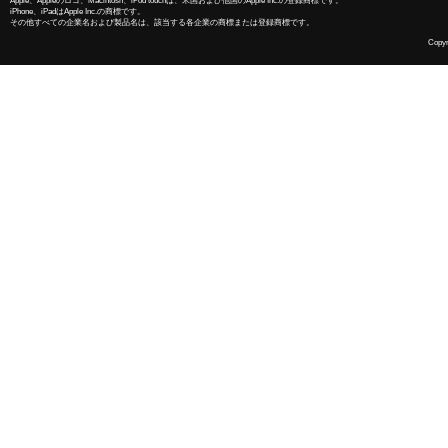
Apple、Appleのロゴ、Macintosh、iPod touchは、米国および他国のApple Inc.の登録商標です。
iPhone、iPadはApple Inc.の商標です。
その他すべての企業名および製品名は、該当する各企業の商標または登録商標です。
Copyri