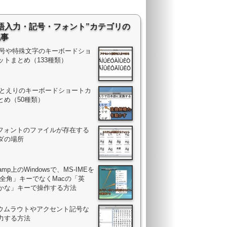
語入力・記号・フォント”カテゴリの
記事
 記号や特殊文字のキーボードショ
ットまとめ（133種類）
 ことえりのキーボードショートカ
とめ（50種類）
のフォントのファイルが存在する
ダの場所
Camp上のWindowsで、MS-IMEを
/全角」キーでなくMacの「英
かな」キーで操作する方法
でウムラウトやアクセント記号な
力する方法