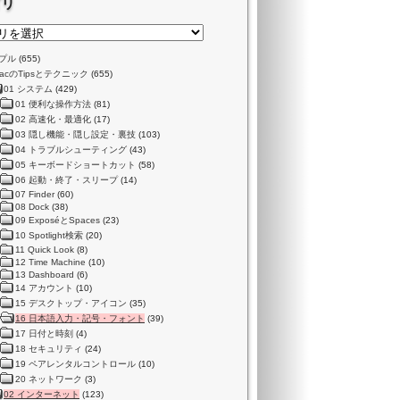
ゴリ
プル
(655)
acのTipsとテクニック
(655)
01 システム
(429)
01 便利な操作方法
(81)
02 高速化・最適化
(17)
03 隠し機能・隠し設定・裏技
(103)
04 トラブルシューティング
(43)
05 キーボードショートカット
(58)
06 起動・終了・スリープ
(14)
07 Finder
(60)
08 Dock
(38)
09 ExposéとSpaces
(23)
10 Spotlight検索
(20)
11 Quick Look
(8)
12 Time Machine
(10)
13 Dashboard
(6)
14 アカウント
(10)
15 デスクトップ・アイコン
(35)
16 日本語入力・記号・フォント
(39)
17 日付と時刻
(4)
18 セキュリティ
(24)
19 ペアレンタルコントロール
(10)
20 ネットワーク
(3)
02 インターネット
(123)