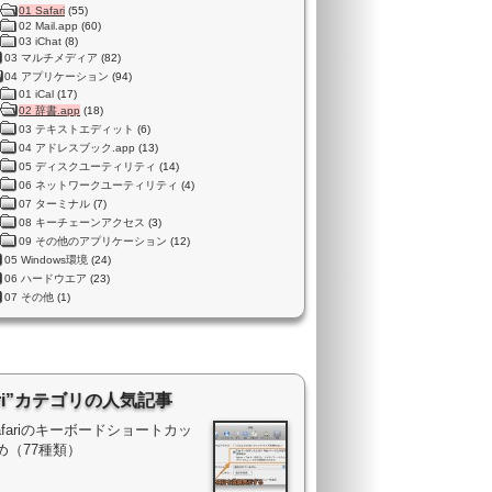
01 Safari
(55)
02 Mail.app
(60)
03 iChat
(8)
03 マルチメディア
(82)
04 アプリケーション
(94)
01 iCal
(17)
02 辞書.app
(18)
03 テキストエディット
(6)
04 アドレスブック.app
(13)
05 ディスクユーティリティ
(14)
06 ネットワークユーティリティ
(4)
07 ターミナル
(7)
08 キーチェーンアクセス
(3)
09 その他のアプリケーション
(12)
05 Windows環境
(24)
06 ハードウエア
(23)
07 その他
(1)
fari”カテゴリの人気記事
Safariのキーボードショートカッ
め（77種類）