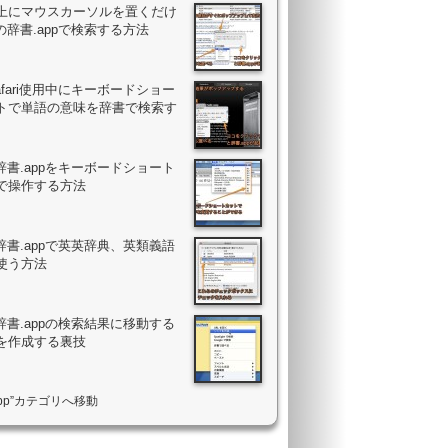
上にマウスカーソルを置くだけ
の辞書.appで検索する方法
Safari使用中にキーボードショー
トで単語の意味を辞書で検索す
辞書.appをキーボードショート
で操作する方法
辞書.appで英英辞典、英類義語
使う方法
辞書.appの検索結果に移動する
を作成する裏技
app”カテゴリへ移動