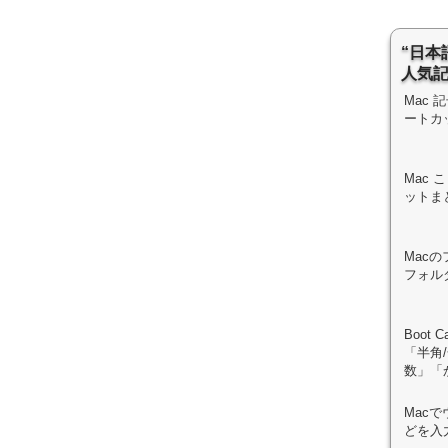
“日本
人気
Mac
ートカ
Mac
ットま
Mac
フォル
Boot 
「半角
数」「
Mac
どを入