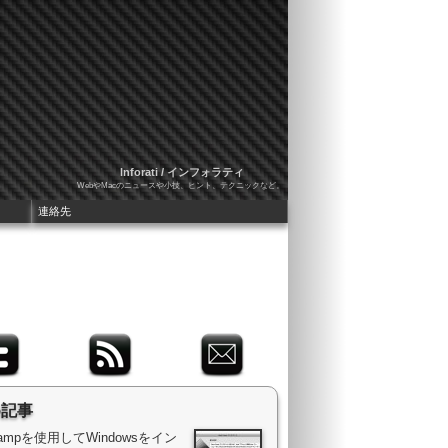
Inforati / インフォラティ
WebやMacのニュースや小技、ヒント、テクニックなど。
連絡先
め記事
 Campを使用してWindowsをイン