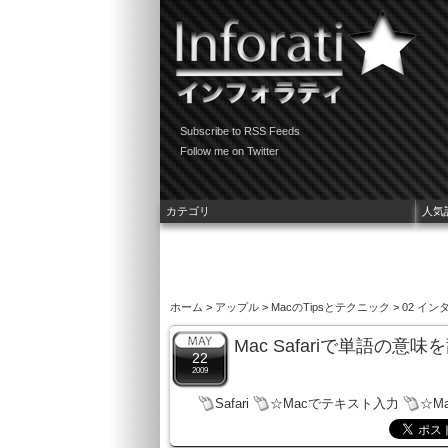
Subscribe to RSS Feeds
Follow me on Twitter
カテゴリ
人気
ホーム
>
アップル
>
MacのTipsとテクニック
>
02 イン
Mac Safariで単語の
22
2009
Safari
☆Macでテキスト入力
☆M