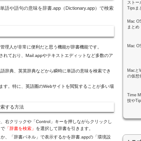
ストール
や語句の意味を辞書.app（Dictionary.app）で検索
Tips
Mac 
まとめ
Mac 
、管理人が非常に便利だと思う機能が辞書機能です。
されており、Mail.appやテキストエディットなど多数のア
。
Macと
義語辞典、英英辞典などから瞬時に単語の意味を検索でき
の仮想化
できます。特に、英語圏のWebサイトを閲覧することが多い場
Time
技やTi
検索する方法
、右クリックや「Control」キーを押しながらクリックし
こで
「辞書を検索」
を選択して辞書を引きます。
るか、「辞書パネル」で表示するかを辞書.appの「環境設