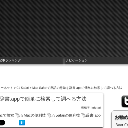
記事ランキング
ナビゲーション
ターネット
>
01 Safari
> Mac Safariで単語の意味を辞書.appで簡単に検索して調べる方法
意味を辞書.appで簡単に検索して調べる方法
投稿者:
Inforati
acで検索
☆Macの便利技
☆Safariの便利技
辞書.app
お勧
Boot