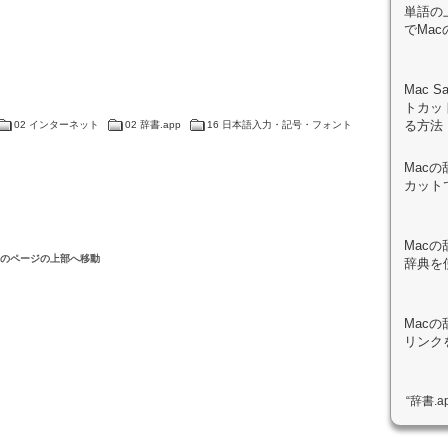
単語の
でMac
Mac 
トカッ
る方法
02 インターネット
02 辞書.app
16 日本語入力・記号・フォント
Macの
カット
Macの
このページの上部へ移動
辞典を
Macの
リンク
“辞書.