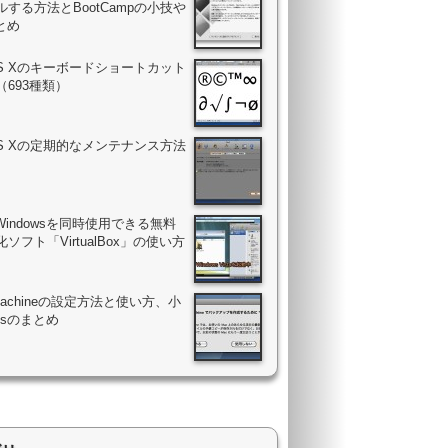
する方法とBootCampの小技や
まとめ
OS Xのキーボードショートカット
（693種類）
OS Xの定期的なメンテナンス方法
Windowsを同時使用できる無料
ソフト「VirtualBox」の使い方
 Machineの設定方法と使い方、小
psのまとめ