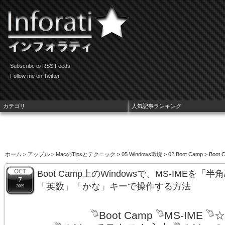
Subscribe to RSS Feeds
Follow me on Twitter
カテゴリ
人気記事ランキング
ホーム
>
アップル
>
MacのTipsとテクニック
>
05 Windows環境
>
02 Boot Camp
> Bo
Boot Camp上のWindowsで、MS-IMEを「
7
「英数」「かな」キーで操作する方法
2009
Boot Camp
MS-IME
☆