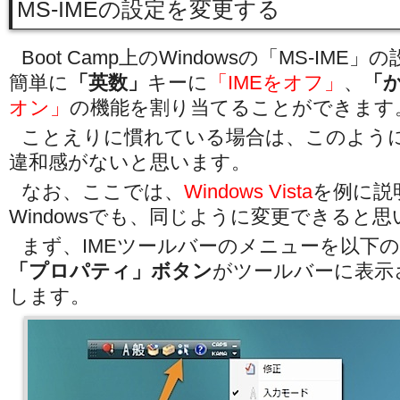
MS-IMEの設定を変更する
Boot Camp上のWindowsの「MS-IM
簡単に
「英数」
キーに
「IMEをオフ」
、
「
オン」
の機能を割り当てることができます
ことえりに慣れている場合は、このよう
違和感がないと思います。
なお、ここでは、
Windows Vista
を例に説
Windowsでも、同じように変更できると
まず、IMEツールバーのメニューを以下
「プロパティ」ボタン
がツールバーに表示
します。