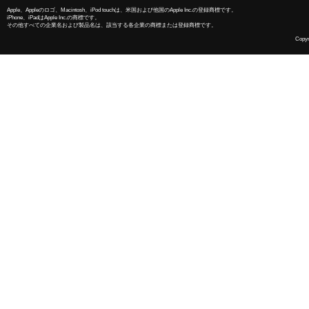
Apple、Appleのロゴ、Macintosh、iPod touchは、米国および他国のApple Inc.の登録商標です。
iPhone、iPadはApple Inc.の商標です。
その他すべての企業名および製品名は、該当する各企業の商標または登録商標です。
Copyri