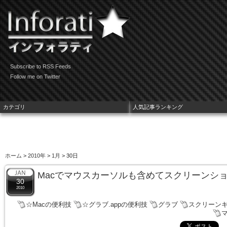
Subscribe to RSS Feeds
Follow me on Twitter
カテゴリ
人気記事ランキング
ホーム
>
2010年
>
1月
> 30日
Macでマウスカーソルも含めてスクリーンシ
30
2010
☆Macの便利技
☆グラブ.appの便利技
グラブ
スクリーン