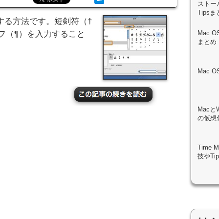
ストール
Tips
する方法です。短剣符（†
フ（¶）を入力すること
Mac 
まとめ
Mac 
Macと
の仮想化
Time
技やTi