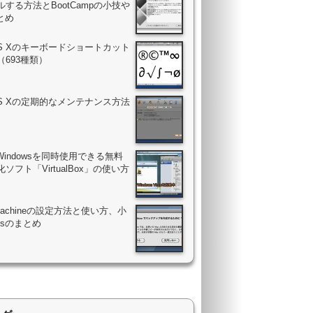
する方法とBootCampの小技や
まとめ
OS Xのキーボードショートカット
（693種類）
OS Xの定期的なメンテナンス方法
Windowsを同時使用できる無料
ソフト「VirtualBox」の使い方
 Machineの設定方法と使い方、小
psのまとめ