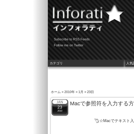
Subscribe to RSS Feeds
Follow me on Twitter
カテゴリ
人気
ホーム
>
2010年
>
1月
> 23日
Macで参照符を入力する
23
2010
☆Macでテキスト