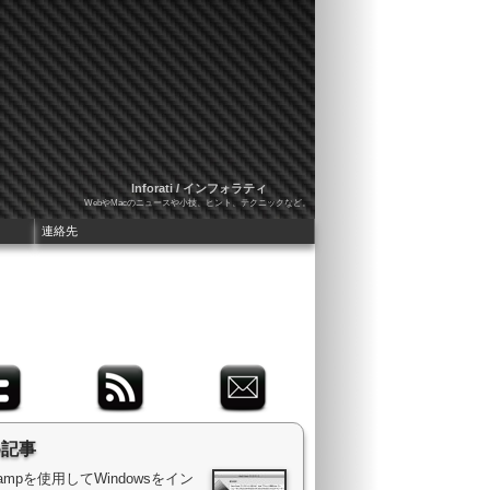
Inforati / インフォラティ
WebやMacのニュースや小技、ヒント、テクニックなど。
連絡先
め記事
 Campを使用してWindowsをイン