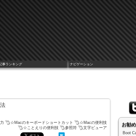
記事ランキング
ナビゲーション
方法
入力
☆Macのキーボードショートカット
☆Macの便利技
お勧
☆ことえりの便利技
参照符
文字ビューア
Boot