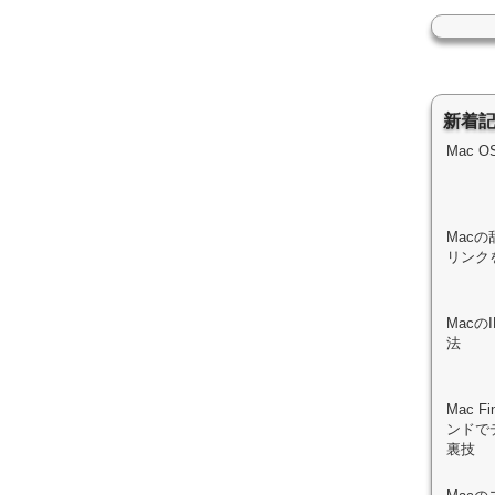
新着
Mac 
Macの
リンク
Mac
法
Mac 
ンドで
裏技