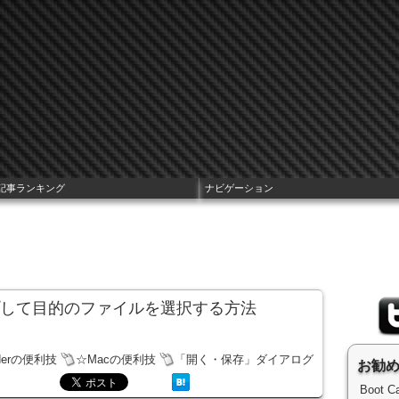
記事ランキング
ナビゲーション
プして目的のファイルを選択する方法
derの便利技
☆Macの便利技
「開く・保存」ダイアログ
お勧
Boot