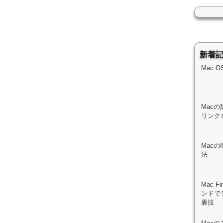
新着
Mac 
Macの
リンク
Mac
法
Mac 
ンドで
裏技