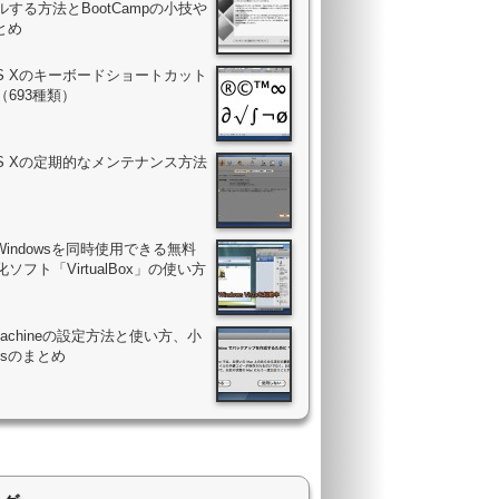
する方法とBootCampの小技や
まとめ
OS Xのキーボードショートカット
（693種類）
OS Xの定期的なメンテナンス方法
Windowsを同時使用できる無料
ソフト「VirtualBox」の使い方
 Machineの設定方法と使い方、小
psのまとめ