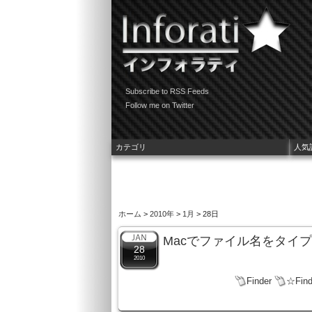
Subscribe to RSS Feeds
Follow me on Twitter
カテゴリ
人気
ホーム
>
2010年
>
1月
> 28日
Macでファイル名をタイ
28
2010
Finder
☆Fin