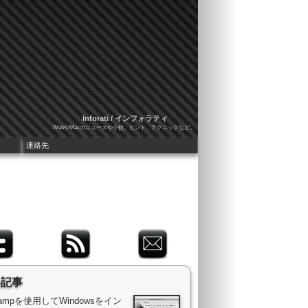
Inforati / インフォラティ
WebやMacのニュースや小技、ヒント、テクニックなど。
連絡先
め記事
 Campを使用してWindowsをイン