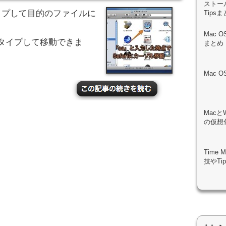
ストール
タイプして目的のファイルに
Tips
。
Mac 
タイプして移動できま
まとめ
Mac 
Macと
の仮想化
Time
技やTi