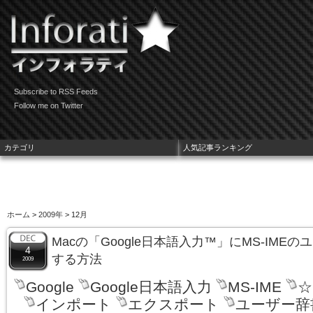
Subscribe to RSS Feeds
Follow me on Twitter
カテゴリ
人気記事ランキング
ホーム
>
2009年
> 12月
Macの「Google日本語入力™」にMS-IM
4
する方法
2009
Google
Google日本語入力
MS-IME
☆
インポート
エクスポート
ユーザー辞