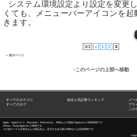
システム環境設定より設定を変更
くても、メニューバーアイコンを起
きます。
3/3
«
1
2
3
« 前のページ
↑このページの上部へ移動
すべてのカテゴリ
総合人気記事ランキング
メー
すべてのタグ
プラ
この
Apple、Appleのロゴ、Macintosh、iPod touchは、米国および他国のApple Inc.の登録商標です。
iPhone、iPadはApple Inc.の商標です。
その他すべての企業名および製品名は、該当する各企業の商標または登録商標です。
Copyri