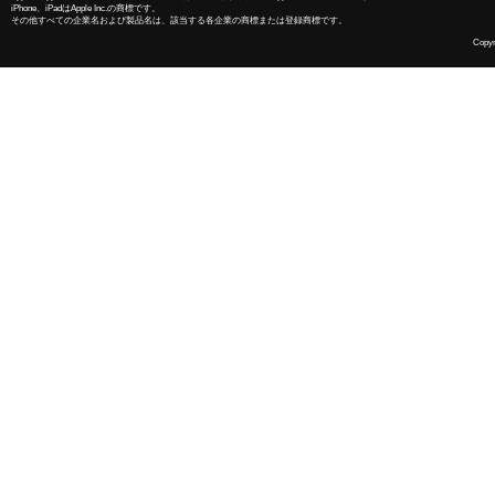
iPhone、iPadはApple Inc.の商標です。
その他すべての企業名および製品名は、該当する各企業の商標または登録商標です。
Copyri