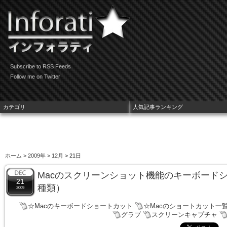
Subscribe to RSS Feeds
Follow me on Twitter
カテゴリ
人気記事ランキング
ホーム
>
2009年
>
12月
> 21日
Macのスクリーンショット機能のキーボードシ
21
種類）
2009
☆Macのキーボードショートカット
☆Macのショートカット一
グラブ
スクリーンキャプチャ