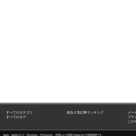
すべてのカテゴリ
総合人気記事ランキング
メー
すべてのタグ
プラ
この
Apple、Appleのロゴ、Macintosh、iPod touchは、米国および他国のApple Inc.の登録商標です。