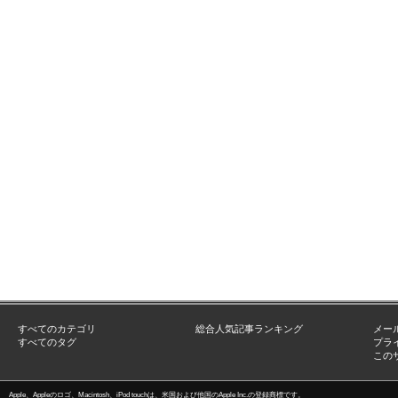
すべてのカテゴリ
総合人気記事ランキング
メー
すべてのタグ
プラ
この
Apple、Appleのロゴ、Macintosh、iPod touchは、米国および他国のApple Inc.の登録商標です。