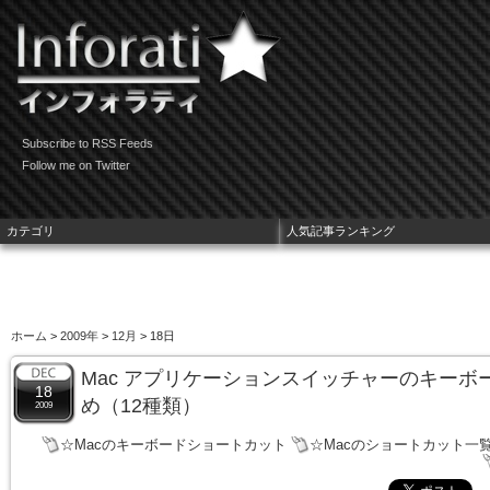
Subscribe to RSS Feeds
Follow me on Twitter
カテゴリ
人気記事ランキング
ホーム
>
2009年
>
12月
> 18日
Mac アプリケーションスイッチャーのキーボ
18
め（12種類）
2009
☆Macのキーボードショートカット
☆Macのショートカット一