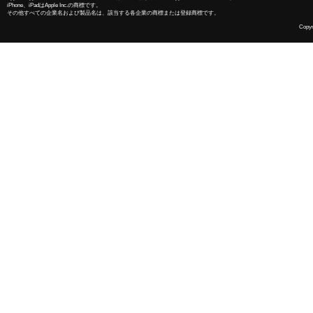
iPhone、iPadはApple Inc.の商標です。
その他すべての企業名および製品名は、該当する各企業の商標または登録商標です。
Copyri