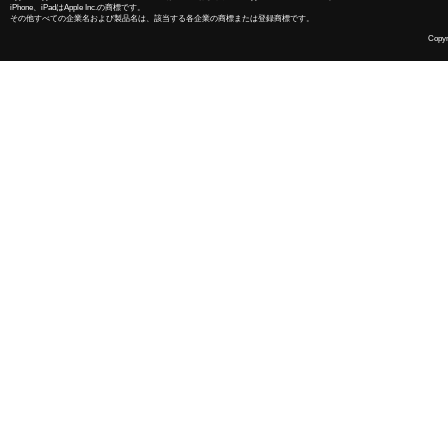
iPhone、iPadはApple Inc.の商標です。
その他すべての企業名および製品名は、該当する各企業の商標または登録商標です。
Copyri