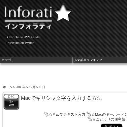
Subscribe to RSS Feeds
Follow me on Twitter
カテゴリ
人気記事ランキング
ホーム
>
2009年
>
12月
> 15日
Macでギリシャ文字を入力する方法
15
2009
☆Macでテキスト入力
☆Macのキーボード
☆ことえりの便利技