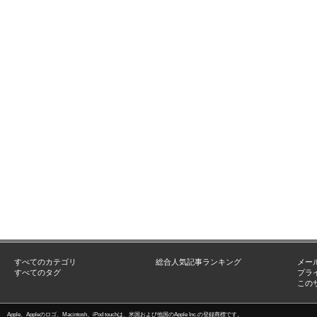
すべてのカテゴリ
総合人気記事ランキング
メー
すべてのタグ
プラ
この
Apple、Appleのロゴ、Macintosh、iPod touchは、米国および他国のApple Inc.の登録商標です。