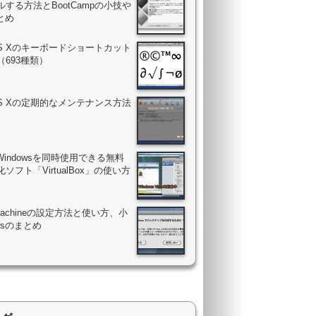
する方法とBootCampの小技や
まとめ
OS Xのキーボードショートカット
（693種類）
OS Xの定期的なメンテナンス方法
Windowsを同時使用できる無料
ソフト「VirtualBox」の使い方
 Machineの設定方法と使い方、小
psのまとめ