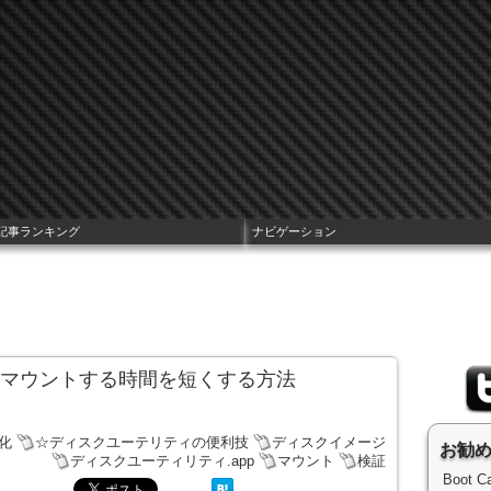
記事ランキング
ナビゲーション
をマウントする時間を短くする方法
化
☆ディスクユーテリティの便利技
ディスクイメージ
お勧
ディスクユーティリティ.app
マウント
検証
Boot