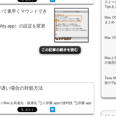
ストール
Tips
いて素早くマウントでき
Mac 
まとめ
lity.app）の設定を変更
Mac 
Macと
の仮想化
Time
技やTi
索が遅い場合の対処方法
☆Macを高速化・最適化
☆辞書.appの便利技
辞書.app