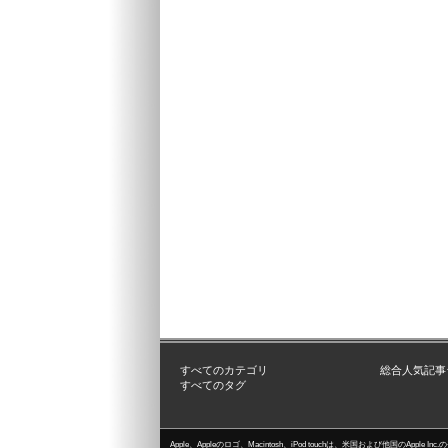
すべてのカテゴリ
総合人気記事
すべてのタグ
Apple、Appleのロゴ、Macintosh、iPod touchは、米国および他国のApple I