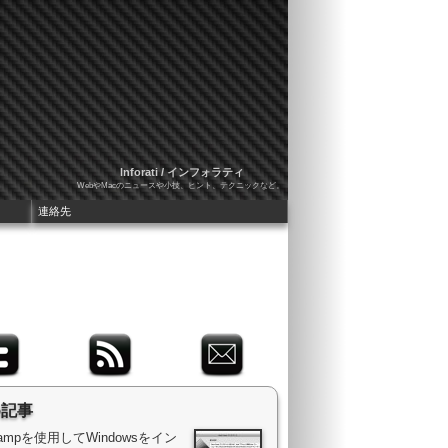
Inforati / インフォラティ
WebやMacのニュースや小技、ヒント、テクニックなど。
連絡先
め記事
 Campを使用してWindowsをイン