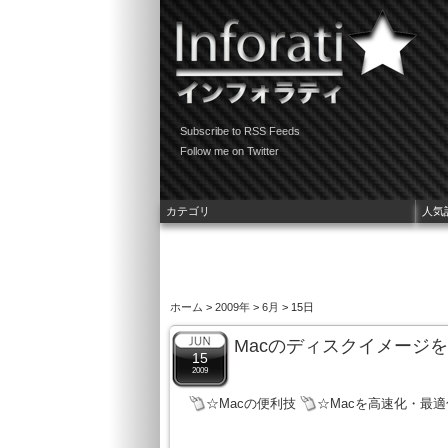
Subscribe to RSS Feeds
Follow me on Twitter
カテゴリ
人気
ホーム
>
2009年
>
6月
> 15日
Macのディスクイメージ
15
2009
☆Macの便利技
☆Macを高速化・最適