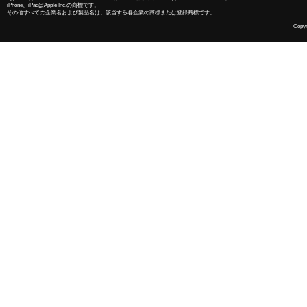
iPhone、iPadはApple Inc.の商標です。
その他すべての企業名および製品名は、該当する各企業の商標または登録商標です。
Copyri