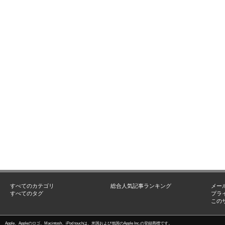
すべてのカテゴリ
総合人気記事ランキング
メー
すべてのタグ
プラ
この
Apple、Appleのロゴ、Macintosh、iPod touchは、米国および他国のApple Inc.の登録商標です。