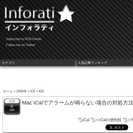
Subscribe to RSS Feeds
Follow me on Twitter
カテゴリ
人気記事ランキング
ホーム
>
2009年
>
6月
> 6日
Mac iCalでアラームが鳴らない場合の対処方
6
2009
iCal
☆iCalの便利技
☆