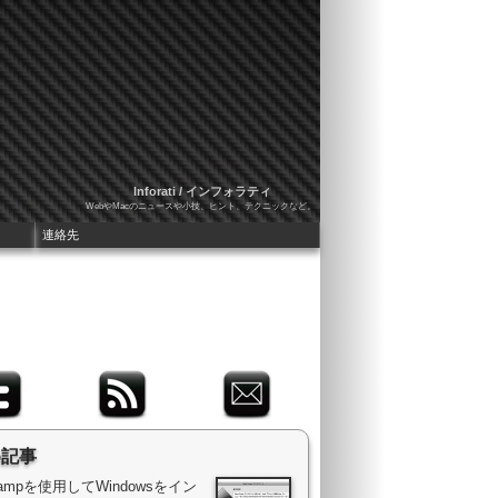
Inforati / インフォラティ
WebやMacのニュースや小技、ヒント、テクニックなど。
連絡先
め記事
 Campを使用してWindowsをイン