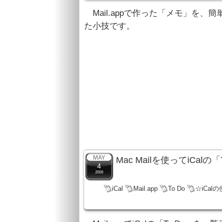
Mail.appで作った「メモ」を
た小技です。
Mac Mailを使ってiCa
4
2009
iCal
Mail.app
To Do
☆iCal