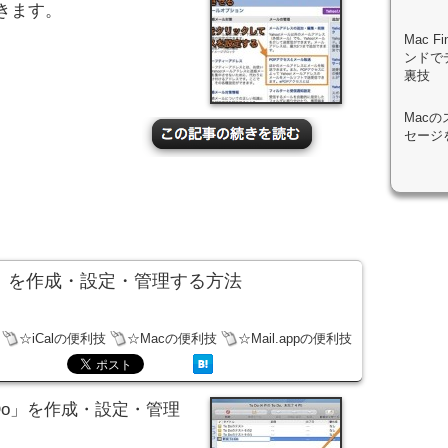
きます。
Mac 
ンドで
裏技
Mac
セージ
To Do」を作成・設定・管理する方法
☆iCalの便利技
☆Macの便利技
☆Mail.appの便利技
To Do」を作成・設定・管理