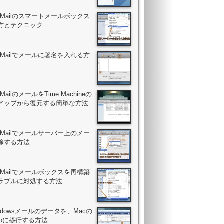
ac Mailのスマートメールボックス
方とテクニック
ac Mailでメールに署名を入れる方
c MailのメールをTime Machineの
アップから復元する簡単な方法
ac Mailでメールサーバー上のメー
除する方法
ac Mailでメールボックスを再構築
ラブルに対処する方法
Windowsメールのデータを、Macの
.appに移行する方法