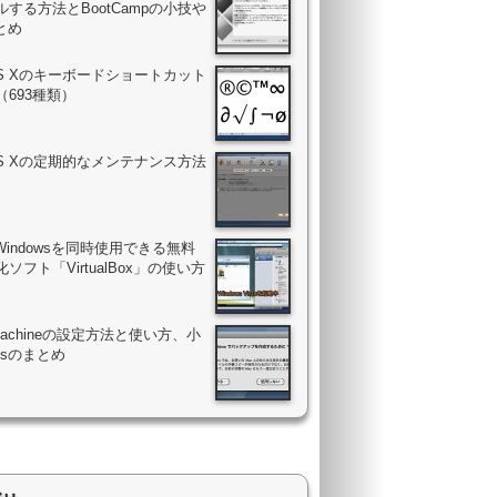
する方法とBootCampの小技や
まとめ
OS Xのキーボードショートカット
（693種類）
OS Xの定期的なメンテナンス方法
Windowsを同時使用できる無料
ソフト「VirtualBox」の使い方
 Machineの設定方法と使い方、小
psのまとめ