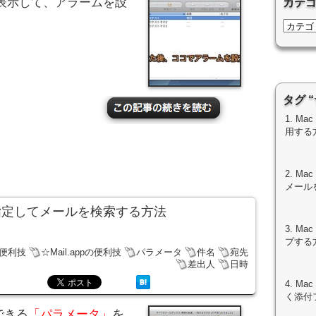
」を一覧表示して、アラームを設
カテ
タグ 
1. Ma
用する
2. M
メール
件を指定してメールを検索する方法
3. M
プする
の便利技
☆Mail.appの便利技
パラメータ
件名
宛先
差出人
日時
4. Ma
く添付
できる
「パラメータ」
を