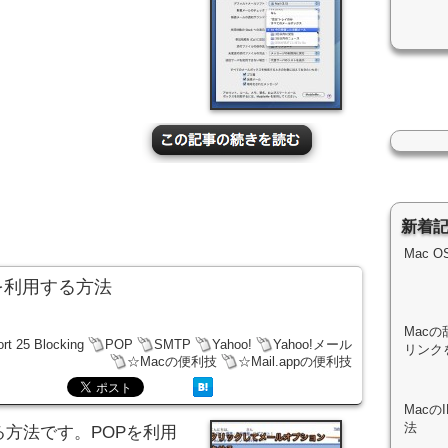
新着
Mac 
ールを利用する方法
Macの
rt 25 Blocking
POP
SMTP
Yahoo!
Yahoo!メール
リンク
☆Macの便利技
☆Mail.appの便利技
Mac
法
する方法です。POPを利用