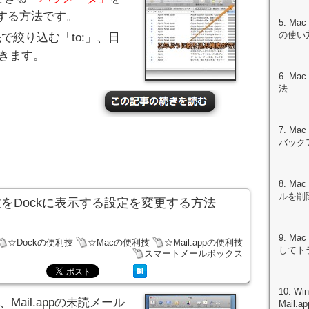
する方法です。
5. M
の使い
先で絞り込む「to:」、日
できます。
6. M
法
7. Ma
バック
8. M
ルを削
の数をDockに表示する設定を変更する方法
9. M
☆Dockの便利技
☆Macの便利技
☆Mail.appの便利技
してト
スマートメールボックス
10. 
Mail.appの未読メール
Mail