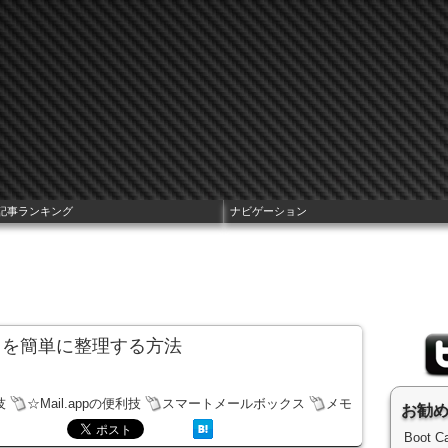
記事ランキング
ナビゲーション
モ」を簡単に整理する方法
技
☆Mail.appの便利技
スマートメールボックス
メモ
お勧
Boot