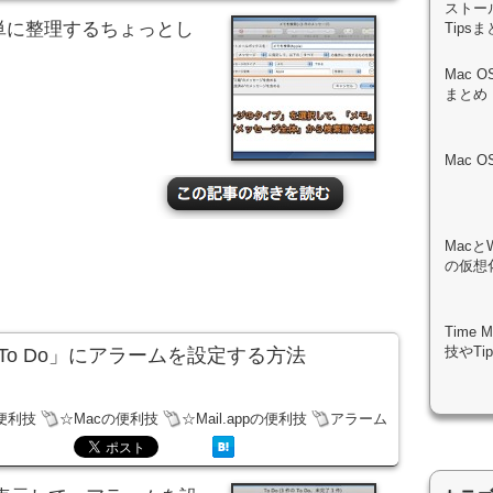
ストール
、簡単に整理するちょっとし
Tips
Mac 
まとめ
Mac 
Macと
の仮想化
Time
技やTi
lの「To Do」にアラームを設定する方法
の便利技
☆Macの便利技
☆Mail.appの便利技
アラーム