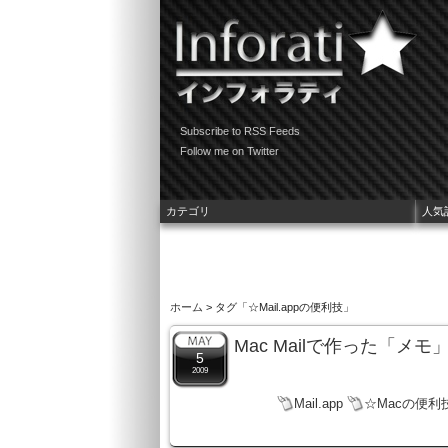
Subscribe to RSS Feeds
Follow me on Twitter
カテゴリ
人気
ホーム
> タグ「☆Mail.appの便利技」
Mac Mailで作った「メ
5
2009
Mail.app
☆Macの便利