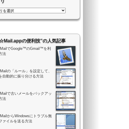
ゴリ
“☆Mail.appの便利技”の人気記事
c MailでGoogle™のGmail™を利
方法
ac Mailの「ルール」を設定して、
を自動的に振り分ける方法
ac Mailで古いメールをバックアッ
方法
c MailからWindowsにトラブル無
ファイルを送る方法