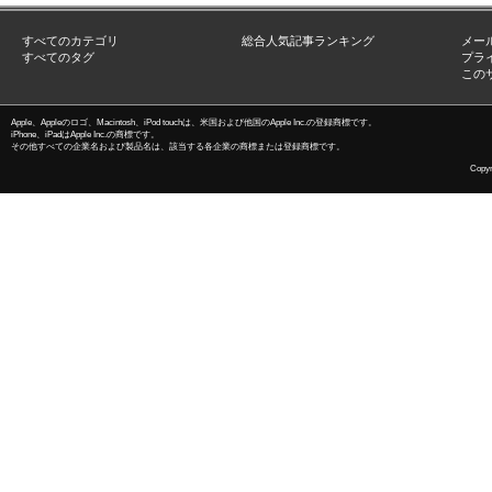
すべてのカテゴリ
総合人気記事ランキング
メー
すべてのタグ
プラ
この
Apple、Appleのロゴ、Macintosh、iPod touchは、米国および他国のApple Inc.の登録商標です。
iPhone、iPadはApple Inc.の商標です。
その他すべての企業名および製品名は、該当する各企業の商標または登録商標です。
Copyri