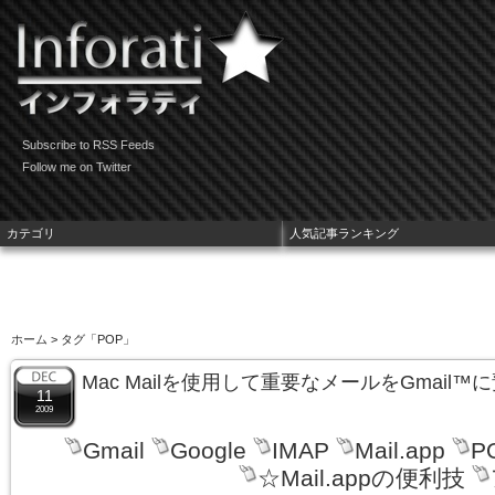
Subscribe to RSS Feeds
Follow me on Twitter
カテゴリ
人気記事ランキング
ホーム
> タグ「POP」
Mac Mailを使用して重要なメールをGmail
11
2009
Gmail
Google
IMAP
Mail.app
P
☆Mail.appの便利技