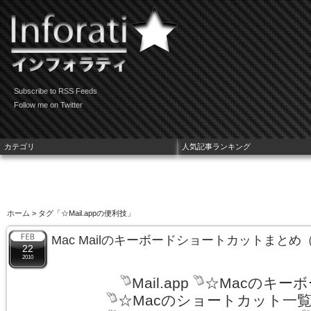
Subscribe to RSS Feeds
Follow me on Twitter
カテゴリ
人気記事ランキング
ホーム
> タグ「☆Mail.appの便利技」
Mac Mailのキーボードショートカットまとめ
22
2010
Mail.app
☆Macのキー
☆Macのショートカット一