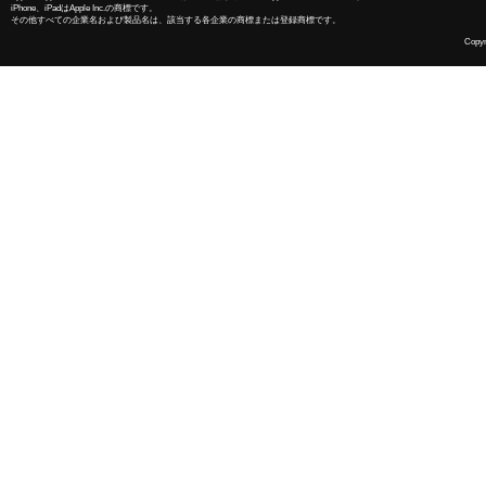
iPhone、iPadはApple Inc.の商標です。
その他すべての企業名および製品名は、該当する各企業の商標または登録商標です。
Copyri