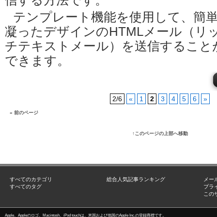
信する方法です。
テンプレート機能を使用して、簡
凝ったデザインのHTMLメール（リ
チテキストメール）を送信すること
できます。
2/6
«
1
2
3
4
5
6
»
« 前のページ
↑このページの上部へ移動
すべてのカテゴリ
総合人気記事ランキング
メー
すべてのタグ
プラ
この
Apple、Appleのロゴ、Macintosh、iPod touchは、米国および他国のApple Inc.の登録商標です。