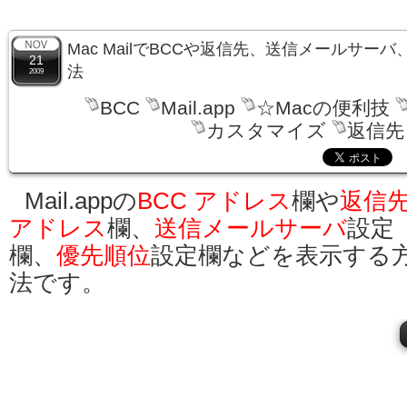
Mac MailでBCCや返信先、送信メールサー
21
法
2009
BCC
Mail.app
☆Macの便利技
カスタマイズ
返信先
Mail.appの
BCC アドレス
欄や
返信
アドレス
欄、
送信メールサーバ
設定
欄、
優先順位
設定欄などを表示する
法です。