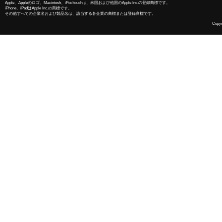
Apple、Appleのロゴ、Macintosh、iPod touchは、米国および他国のApple Inc.の登録商標です。
iPhone、iPadはApple Inc.の商標です。
その他すべての企業名および製品名は、該当する各企業の商標または登録商標です。
Copyri