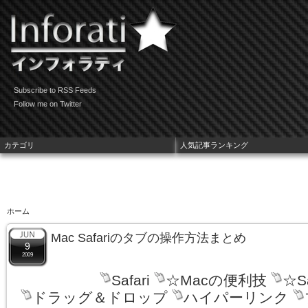
Subscribe to RSS Feeds
Follow me on Twitter
カテゴリ
人気記事ランキング
ホーム
Mac Safariのタブの操作方法まとめ
9
2009
Safari
☆Macの便利技
☆S
ドラッグ＆ドロップ
ハイパーリンク