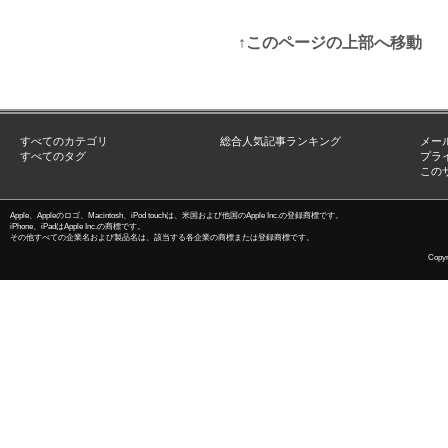
↑このページの上部へ移動
すべてのカテゴリ
総合人気記事ランキング
メー
すべてのタグ
プラ
この
Apple、Appleのロゴ、Macintosh、iPod touchは、米国および他国のApple Inc.の登録商標です。
iPhone、iPadはApple Inc.の商標です。
その他すべての企業名および製品名は、該当する各企業の商標または登録商標です。
Copyri