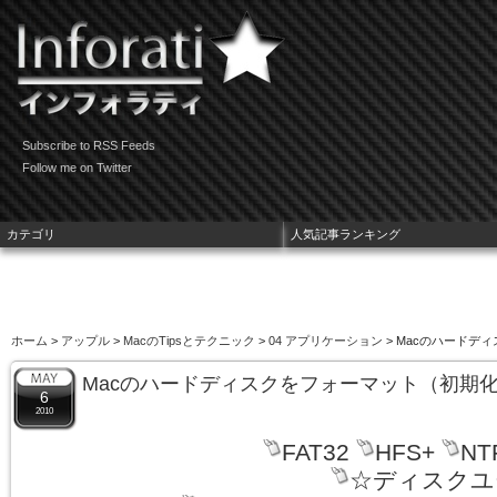
Subscribe to RSS Feeds
Follow me on Twitter
カテゴリ
人気記事ランキング
ホーム
>
アップル
>
MacのTipsとテクニック
>
04 アプリケーション
> Macのハードデ
Macのハードディスクをフォーマット（初期
6
2010
FAT32
HFS+
NT
☆ディスクユ