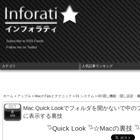
Subscribe to RSS Feeds
Follow me on Twitter
カテゴリ
人気記事ランキング
ホーム
>
アップル
>
MacのTipsとテクニック
>
01 システム
> 03 隠し機能・隠し設定・
Mac Quick Lookでフォルダを開かないで
8
に表示する裏技
2009
Quick Look
☆Macの裏技