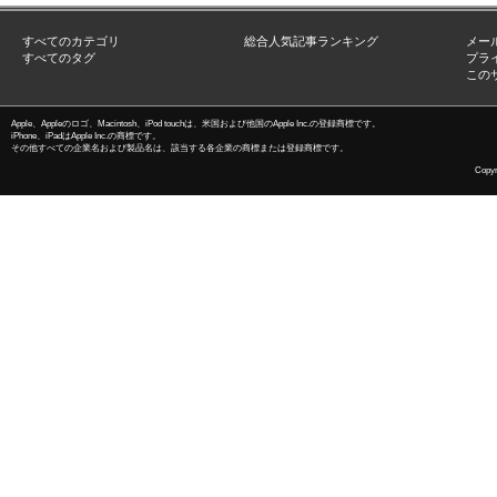
すべてのカテゴリ
総合人気記事ランキング
メー
すべてのタグ
プラ
この
Apple、Appleのロゴ、Macintosh、iPod touchは、米国および他国のApple Inc.の登録商標です。
iPhone、iPadはApple Inc.の商標です。
その他すべての企業名および製品名は、該当する各企業の商標または登録商標です。
Copyri