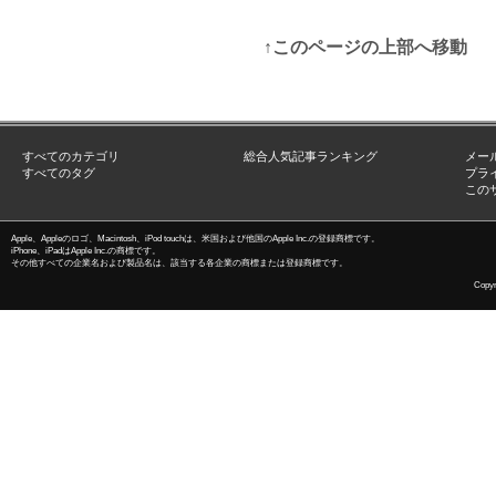
↑このページの上部へ移動
すべてのカテゴリ
総合人気記事ランキング
メー
すべてのタグ
プラ
この
Apple、Appleのロゴ、Macintosh、iPod touchは、米国および他国のApple Inc.の登録商標です。
iPhone、iPadはApple Inc.の商標です。
その他すべての企業名および製品名は、該当する各企業の商標または登録商標です。
Copyri