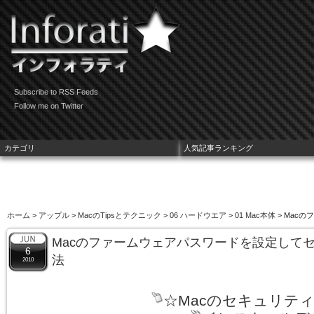
Subscribe to RSS Feeds
Follow me on Twitter
カテゴリ
人気記事ランキング
ホーム
>
アップル
>
MacのTipsとテクニック
>
06 ハードウエア
>
01 Mac本体
> Mac
Macのファームウェアパスワードを設定して
6
法
2010
☆Macのセキュリテ