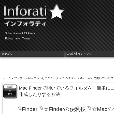
Subscribe to RSS Feeds
Follow me on Twitter
カテゴリ
人気記事ランキング
ホーム
>
アップル
>
MacのTipsとテクニック
>
01 システム
> Mac Finderで開い
Mac Finderで開いているフォルダを、簡単
3
作成したりする方法
2010
Finder
☆Finderの便利技
☆Mac