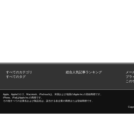
すべてのカテゴリ
総合人気記事ランキング
メー
すべてのタグ
プラ
この
Apple、Appleのロゴ、Macintosh、iPod touchは、米国および他国のApple Inc.の登録商標です。
iPhone、iPadはApple Inc.の商標です。
その他すべての企業名および製品名は、該当する各企業の商標または登録商標です。
Copyri