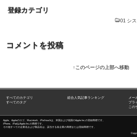
登録カテゴリ
01 シ
コメントを投稿
↑このページの上部へ移動
すべてのカテゴリ
総合人気記事ランキング
メー
すべてのタグ
プラ
この
Apple、Appleのロゴ、Macintosh、iPod touchは、米国および他国のApple Inc.の登録商標です。
iPhone、iPadはApple Inc.の商標です。
その他すべての企業名および製品名は、該当する各企業の商標または登録商標です。
Copyri