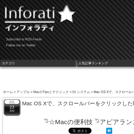
Subscribe to RSS Feeds
Follow me on Twitter
カテゴリ
人気記事ランキング
ホーム
>
アップル
>
MacのTipsとテクニック
>
01 システム
> Mac OS Xで、スクロ
Mac OS Xで、スクロールバーをクリックし
23
2010
☆Macの便利技
アピアラン