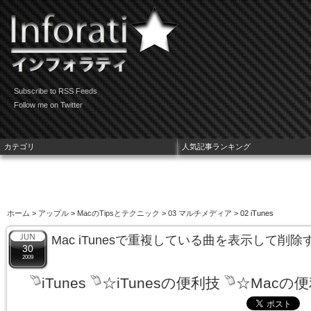
Subscribe to RSS Feeds
Follow me on Twitter
カテゴリ
人気記事ランキング
ホーム
>
アップル
>
MacのTipsとテクニック
>
03 マルチメディア
> 02 iTunes
Mac iTunesで重複している曲を表示して削
30
2009
iTunes
☆iTunesの便利技
☆Macの