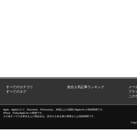
すべてのカテゴリ
総合人気記事ランキング
メー
すべてのタグ
プラ
この
Apple、Appleのロゴ、Macintosh、iPod touchは、米国および他国のApple Inc.の登録商標です。
iPhone、iPadはApple Inc.の商標です。
その他すべての企業名および製品名は、該当する各企業の商標または登録商標です。
Copyri