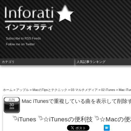
Subscribe to RSS Feeds
Follow me on Twitter
カテゴリ
人気記事ランキング
ホーム
>
アップル
>
MacのTipsとテクニック
>
03 マルチメディア
>
02 iTunes
> Mac 
Mac iTunesで重複している曲を表示して削
30
2009
iTunes
☆iTunesの便利技
☆Macの