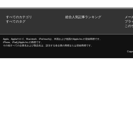
すべてのカテゴリ
総合人気記事ランキング
メー
すべてのタグ
プラ
この
Apple、Appleのロゴ、Macintosh、iPod touchは、米国および他国のApple Inc.の登録商標です。
iPhone、iPadはApple Inc.の商標です。
その他すべての企業名および製品名は、該当する各企業の商標または登録商標です。
Copyri