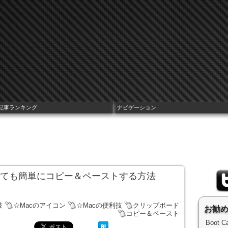
記事ランキング
ナビゲーション
とても簡単にコピー＆ペーストする方法
技
☆Macのアイコン
☆Macの便利技
クリップボード
お勧
コピー＆ペースト
Boot