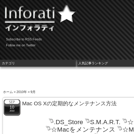
Subscribe to RSS Feeds
Follow me on Twitter
カテゴリ
人気記事ランキング
ホーム
>
2010年
> 9月
Mac OS Xの定期的なメンテナンス方法
10
2010
.DS_Store
S.M.A.R.T.
☆
☆Macをメンテナンス
☆M