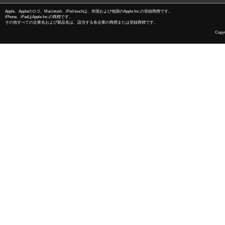
Apple、Appleのロゴ、Macintosh、iPod touchは、米国および他国のApple Inc.の登録商標です。
iPhone、iPadはApple Inc.の商標です。
その他すべての企業名および製品名は、該当する各企業の商標または登録商標です。
Copyri