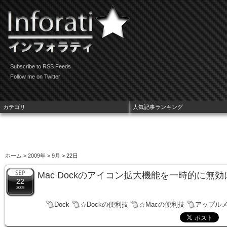
Subscribe to RSS Feeds
Follow me on Twitter
カテゴリ
人気記事ランキング
ホーム
>
2009年
>
9月
> 22日
Mac Dockのアイコン拡大機能を一時的に無
22
2009
Dock
☆Dockの便利技
☆Macの便利技
アップル