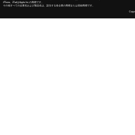
iPhone、iPadはApple Inc.の商標です。
その他すべての企業名および製品名は、該当する各企業の商標または登録商標です。
Copyri