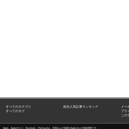
すべてのカテゴリ
総合人気記事ランキング
メー
すべてのタグ
プラ
この
Apple、Appleのロゴ、Macintosh、iPod touchは、米国および他国のApple Inc.の登録商標です。