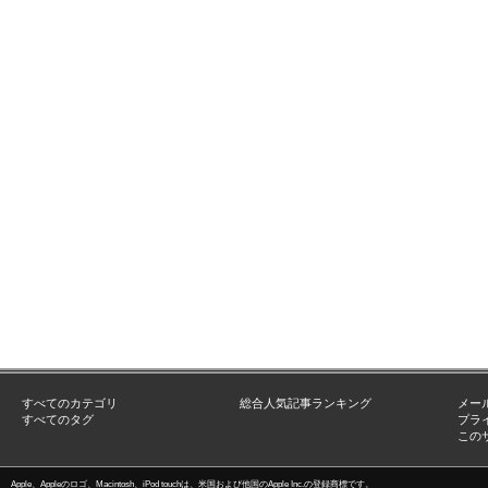
すべてのカテゴリ
総合人気記事ランキング
メー
すべてのタグ
プラ
この
Apple、Appleのロゴ、Macintosh、iPod touchは、米国および他国のApple Inc.の登録商標です。