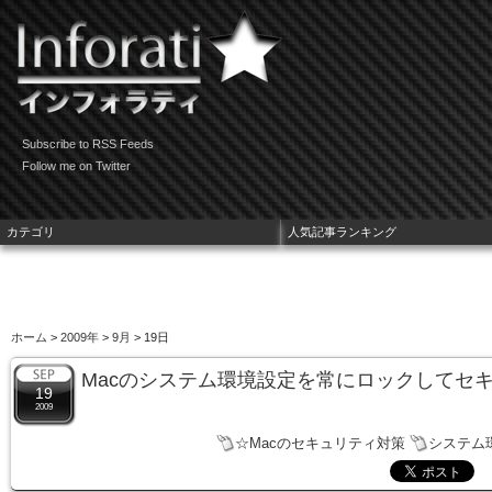
Subscribe to RSS Feeds
Follow me on Twitter
カテゴリ
人気記事ランキング
ホーム
>
2009年
>
9月
> 19日
Macのシステム環境設定を常にロックしてセ
19
2009
☆Macのセキュリティ対策
システム