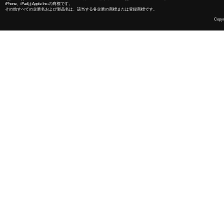
iPhone、iPadはApple Inc.の商標です。
その他すべての企業名および製品名は、該当する各企業の商標または登録商標です。
Copyri