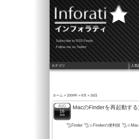
Subscribe to RSS Feeds
Follow me on Twitter
カテゴリ
人気
ホーム
>
2009年
>
8月
> 16日
MacのFinderを再起動す
16
2009
Finder
☆Finderの便利技
☆Ma