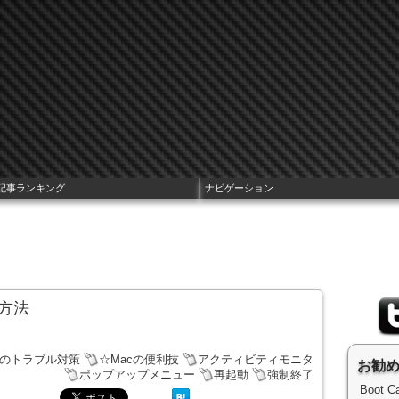
記事ランキング
ナビゲーション
る方法
cのトラブル対策
☆Macの便利技
アクティビティモニタ
お勧
ポップアップメニュー
再起動
強制終了
Boot