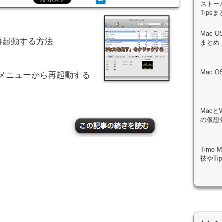
ストール
Tips
Mac 
再起動する方法
まとめ
Mac 
プメニューから再起動する
Macと
の仮想化
Time
技やTi