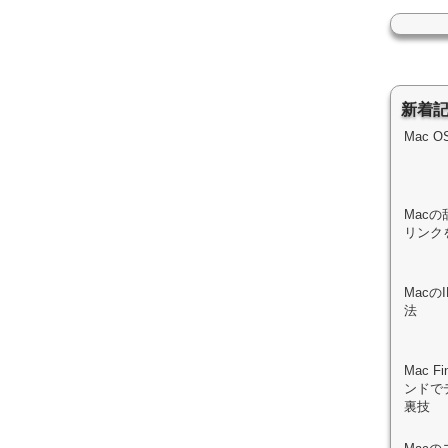
新着
Mac 
Macの
リンク
Mac
法
Mac 
ンドで
裏技