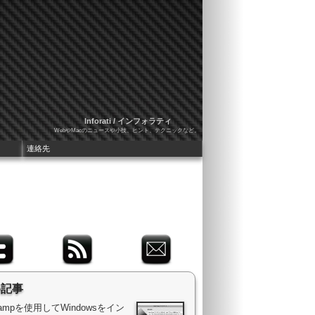
Inforati / インフォラティ
WebやMacのニュースや小技、ヒント、テクニックなど。
連絡先
め記事
 Campを使用してWindowsをイン