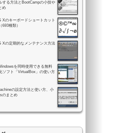
する方法とBootCampの小技や
まとめ
OS Xのキーボードショートカット
（693種類）
OS Xの定期的なメンテナンス方法
Windowsを同時使用できる無料
ソフト「VirtualBox」の使い方
 Machineの設定方法と使い方、小
psのまとめ