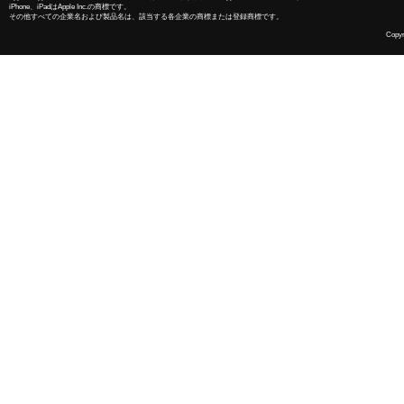
iPhone、iPadはApple Inc.の商標です。
その他すべての企業名および製品名は、該当する各企業の商標または登録商標です。
Copyri