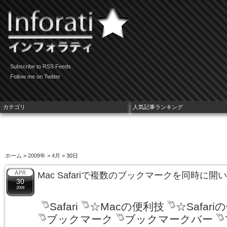
Subscribe to RSS Feeds
Follow me on Twitter
カテゴリ
人気記事ランキング
ホーム
>
2009年
>
4月
> 30日
Mac Safariで複数のブックマークを同時に
30
2009
Safari
☆Macの便利技
☆Safar
ブックマーク
ブックマークバー