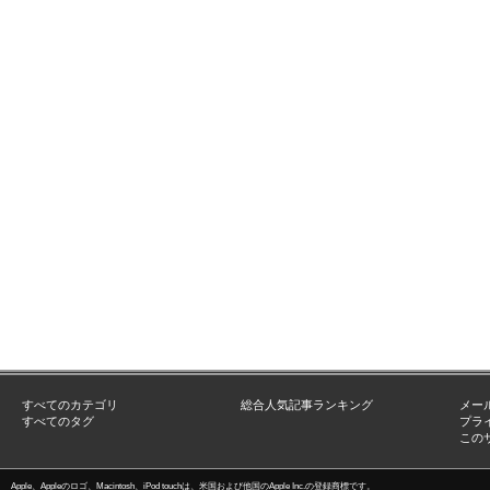
すべてのカテゴリ
総合人気記事ランキング
メー
すべてのタグ
プラ
この
Apple、Appleのロゴ、Macintosh、iPod touchは、米国および他国のApple Inc.の登録商標です。