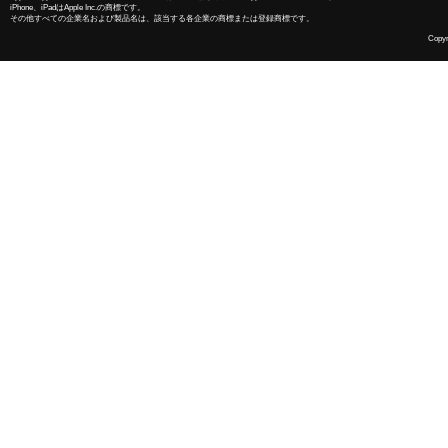
iPhone、iPadはApple Inc.の商標です。
その他すべての企業名および製品名は、該当する各企業の商標または登録商標です。
Copyri