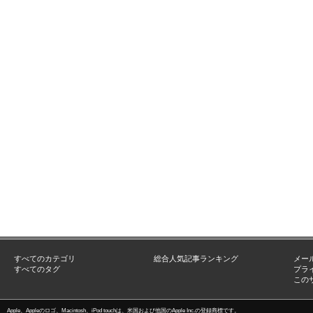
すべてのカテゴリ
総合人気記事ランキング
メー
すべてのタグ
プラ
この
Apple、Appleのロゴ、Macintosh、iPod touchは、米国および他国のApple Inc.の登録商標です。