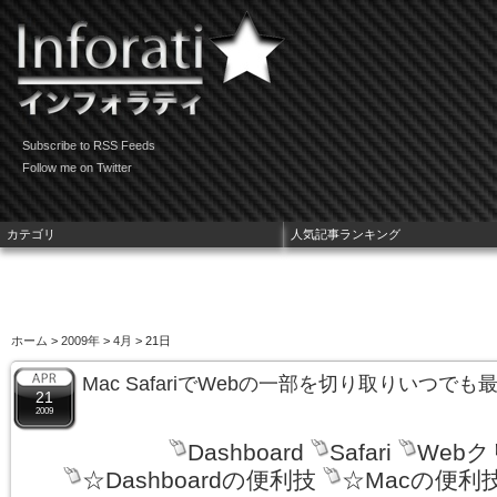
Subscribe to RSS Feeds
Follow me on Twitter
カテゴリ
人気記事ランキング
ホーム
>
2009年
>
4月
> 21日
Mac SafariでWebの一部を切り取りいつ
21
2009
Dashboard
Safari
Web
☆Dashboardの便利技
☆Macの便利