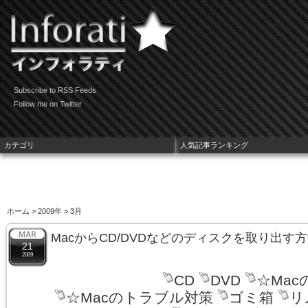
Subscribe to RSS Feeds
Follow me on Twitter
カテゴリ
人気記事ランキング
ホーム
>
2009年
> 3月
MacからCD/DVDなどのディスクを取り出す
21
2009
CD
DVD
☆Mac
☆Macのトラブル対策
ゴミ箱
リ