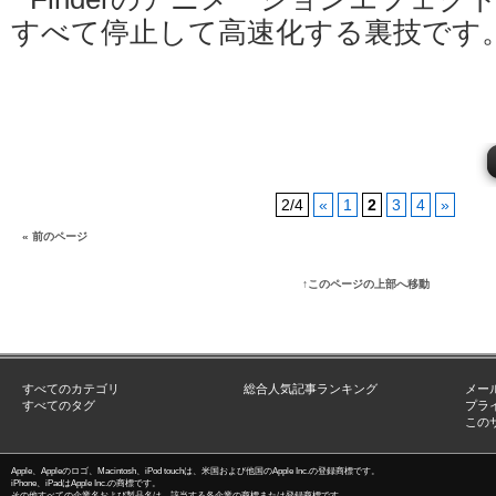
すべて停止して高速化する裏技です
2/4
«
1
2
3
4
»
« 前のページ
↑このページの上部へ移動
すべてのカテゴリ
総合人気記事ランキング
メー
すべてのタグ
プラ
この
Apple、Appleのロゴ、Macintosh、iPod touchは、米国および他国のApple Inc.の登録商標です。
iPhone、iPadはApple Inc.の商標です。
その他すべての企業名および製品名は、該当する各企業の商標または登録商標です。