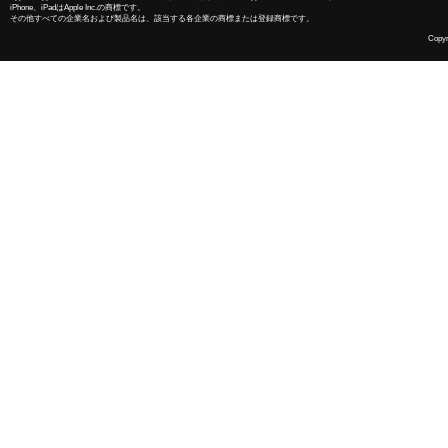
iPhone、iPadはApple Inc.の商標です。
その他すべての企業名および製品名は、該当する各企業の商標または登録商標です。
Copyri