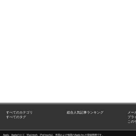
すべてのカテゴリ
総合人気記事ランキング
メー
すべてのタグ
プラ
この
Apple、Appleのロゴ、Macintosh、iPod touchは、米国および他国のApple Inc.の登録商標です。