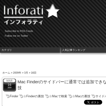
Subscribe to RSS Feeds
Follow me on Twitter
カテゴリ
人気記事ランキング
ホーム
>
2009年
>
3月
> 16日
Mac Finderのサイドバーに通常では追加で
16
技
2009
Finder
☆Finderの裏技
☆Macで検索
☆Macの裏技
サイド